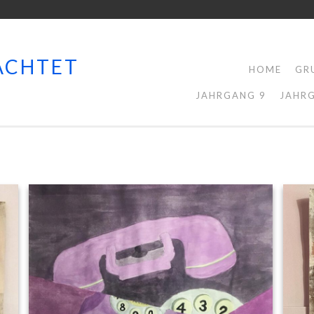
ACHTET
HOME
GR
JAHRGANG 9
JAHR